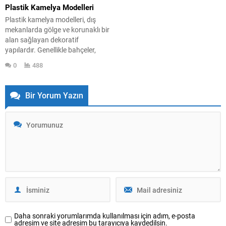
mevcuttur. Hava koşullarına...
oturma alanı oluşturmak...
Plastik Kamelya Modelleri
Plastik kamelya modelleri, dış
mekanlarda gölge ve korunaklı bir
alan sağlayan dekoratif
yapılardır. Genellikle bahçeler,
parklar, teraslar ve kamelya
0
488
alanları gibi çeşitli yerlerde
kullanılırlar. Plastik kamelyalar,
dayanıklı ve bakımı kolay
Bir Yorum Yazın
malzemelere sahip oldukları için
ahşap kamelyalara göre daha
uzun ömürlüdürler. Plastik
Kamelya Modelleri Kullanım
Alanları: Bahçeler: Plastik kamel
modelleri, bahçelerde...
Daha sonraki yorumlarımda kullanılması için adım, e-posta
adresim ve site adresim bu tarayıcıya kaydedilsin.