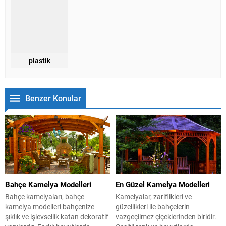
plastik
Benzer Konular
Bahçe Kamelya Modelleri
En Güzel Kamelya Modelleri
Bahçe kamelyaları, bahçe
Kamelyalar, zariflikleri ve
kamelya modelleri bahçenize
güzellikleri ile bahçelerin
şıklık ve işlevsellik katan dekoratif
vazgeçilmez çiçeklerinden biridir.