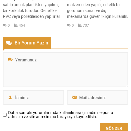
sahip ancak plastikten yapılmış
malzemeden yapılır, estetik bir
bir korkuluk türüdür. Genellikle
görünüm sunar ve dış
PVC veya polietilenden yapılırlar
mekanlarda güvenlik için kullanılır.
ve çok çeşitli renklerde ve stillerde
Genellikle çeşitli desenlerde ve
0
454
0
737
mevcuttur. Estetik açıdan ferforje
tarzlarda bulunurlar. Zarif Estetik
tarzını taklit eden, ancak plastik
ve Güvenliğin Buluştuğu Nokta.
malzemeden üretilen güvenlik
İşlemeleri, hassas detayları ve
Bir Yorum Yazın
çitleridir. PVC veya polimer
sağlam yapısıyla her zaman
kullanılarak yapılan bu
popüler bir seçimdir. Hem zarif
korkuluklar, dış mekanlarda
estetik görünümü hem de
estetik ve dayanıklı bir çözüm
sağladığı güvenlikle, çeşitli mimari
sunar. Genellikle...
yapıların...
Daha sonraki yorumlarımda kullanılması için adım, e-posta
adresim ve site adresim bu tarayıcıya kaydedilsin.