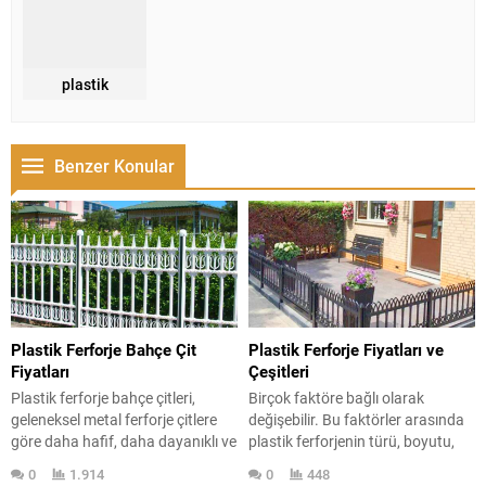
plastik
Benzer Konular
Plastik Ferforje Bahçe Çit
Plastik Ferforje Fiyatları ve
Fiyatları
Çeşitleri
Plastik ferforje bahçe çitleri,
Birçok faktöre bağlı olarak
geleneksel metal ferforje çitlere
değişebilir. Bu faktörler arasında
göre daha hafif, daha dayanıklı ve
plastik ferforjenin türü, boyutu,
daha uygun fiyatlı bir alternatiftir.
tasarımı, kullanılan malzemeler ve
0
1.914
0
448
Polivinil klorür (PVC) veya
üretim süreci yer alır. Plastik